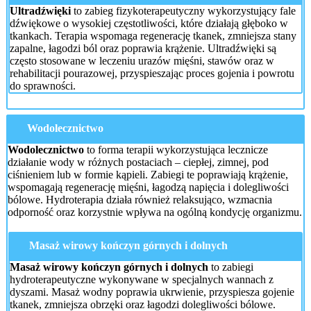
Ultradźwięki
to zabieg fizykoterapeutyczny wykorzystujący fale
dźwiękowe o wysokiej częstotliwości, które działają głęboko w
tkankach. Terapia wspomaga regenerację tkanek, zmniejsza stany
zapalne, łagodzi ból oraz poprawia krążenie. Ultradźwięki są
często stosowane w leczeniu urazów mięśni, stawów oraz w
rehabilitacji pourazowej, przyspieszając proces gojenia i powrotu
do sprawności.
Wodolecznictwo
Wodolecznictwo
to forma terapii wykorzystująca lecznicze
działanie wody w różnych postaciach – ciepłej, zimnej, pod
ciśnieniem lub w formie kąpieli. Zabiegi te poprawiają krążenie,
wspomagają regenerację mięśni, łagodzą napięcia i dolegliwości
bólowe. Hydroterapia działa również relaksująco, wzmacnia
odporność oraz korzystnie wpływa na ogólną kondycję organizmu.
Masaż wirowy kończyn górnych i dolnych
Masaż wirowy kończyn górnych i dolnych
to zabiegi
hydroterapeutyczne wykonywane w specjalnych wannach z
dyszami. Masaż wodny poprawia ukrwienie, przyspiesza gojenie
tkanek, zmniejsza obrzęki oraz łagodzi dolegliwości bólowe.