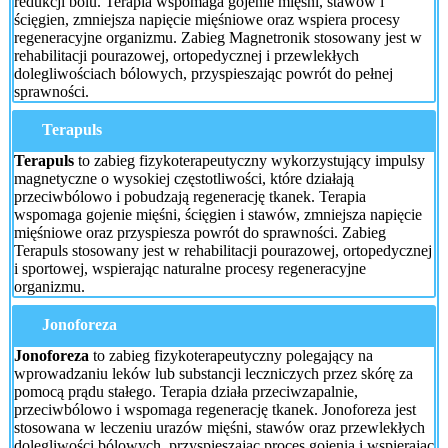
redukcji bólu. Terapia wspomaga gojenie mięśni, stawów i
ścięgien, zmniejsza napięcie mięśniowe oraz wspiera procesy
regeneracyjne organizmu. Zabieg Magnetronik stosowany jest w
rehabilitacji pourazowej, ortopedycznej i przewlekłych
dolegliwościach bólowych, przyspieszając powrót do pełnej
sprawności.
Terapuls
Terapuls
to zabieg fizykoterapeutyczny wykorzystujący impulsy
magnetyczne o wysokiej częstotliwości, które działają
przeciwbólowo i pobudzają regenerację tkanek. Terapia
wspomaga gojenie mięśni, ścięgien i stawów, zmniejsza napięcie
mięśniowe oraz przyspiesza powrót do sprawności. Zabieg
Terapuls stosowany jest w rehabilitacji pourazowej, ortopedycznej
i sportowej, wspierając naturalne procesy regeneracyjne
organizmu.
Jonoforeza
Jonoforeza
to zabieg fizykoterapeutyczny polegający na
wprowadzaniu leków lub substancji leczniczych przez skórę za
pomocą prądu stałego. Terapia działa przeciwzapalnie,
przeciwbólowo i wspomaga regenerację tkanek. Jonoforeza jest
stosowana w leczeniu urazów mięśni, stawów oraz przewlekłych
dolegliwości bólowych, przyspieszając proces gojenia i wspierając