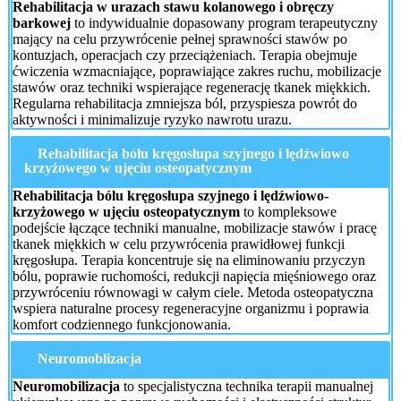
Rehabilitacja w urazach stawu kolanowego i obręczy
barkowej
to indywidualnie dopasowany program terapeutyczny
mający na celu przywrócenie pełnej sprawności stawów po
kontuzjach, operacjach czy przeciążeniach. Terapia obejmuje
ćwiczenia wzmacniające, poprawiające zakres ruchu, mobilizacje
stawów oraz techniki wspierające regenerację tkanek miękkich.
Regularna rehabilitacja zmniejsza ból, przyspiesza powrót do
aktywności i minimalizuje ryzyko nawrotu urazu.
Rehabilitacja bólu kręgosłupa szyjnego i lędźwiowo
krzyżowego w ujęciu osteopatycznym
Rehabilitacja bólu kręgosłupa szyjnego i lędźwiowo-
krzyżowego w ujęciu osteopatycznym
to kompleksowe
podejście łączące techniki manualne, mobilizacje stawów i pracę
tkanek miękkich w celu przywrócenia prawidłowej funkcji
kręgosłupa. Terapia koncentruje się na eliminowaniu przyczyn
bólu, poprawie ruchomości, redukcji napięcia mięśniowego oraz
przywróceniu równowagi w całym ciele. Metoda osteopatyczna
wspiera naturalne procesy regeneracyjne organizmu i poprawia
komfort codziennego funkcjonowania.
Neuromoblizacja
Neuromobilizacja
to specjalistyczna technika terapii manualnej