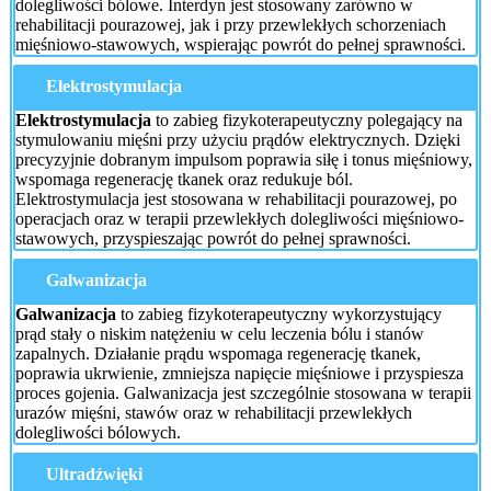
dolegliwości bólowe. Interdyn jest stosowany zarówno w
rehabilitacji pourazowej, jak i przy przewlekłych schorzeniach
mięśniowo-stawowych, wspierając powrót do pełnej sprawności.
Elektrostymulacja
Elektrostymulacja
to zabieg fizykoterapeutyczny polegający na
stymulowaniu mięśni przy użyciu prądów elektrycznych. Dzięki
precyzyjnie dobranym impulsom poprawia siłę i tonus mięśniowy,
wspomaga regenerację tkanek oraz redukuje ból.
Elektrostymulacja jest stosowana w rehabilitacji pourazowej, po
operacjach oraz w terapii przewlekłych dolegliwości mięśniowo-
stawowych, przyspieszając powrót do pełnej sprawności.
Galwanizacja
Galwanizacja
to zabieg fizykoterapeutyczny wykorzystujący
prąd stały o niskim natężeniu w celu leczenia bólu i stanów
zapalnych. Działanie prądu wspomaga regenerację tkanek,
poprawia ukrwienie, zmniejsza napięcie mięśniowe i przyspiesza
proces gojenia. Galwanizacja jest szczególnie stosowana w terapii
urazów mięśni, stawów oraz w rehabilitacji przewlekłych
dolegliwości bólowych.
Ultradźwięki