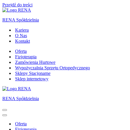
Przejdź do treści
RENA Spółdzielnia
Kariera
O Nas
Kontakt
Oferta
Fizjoterapia
Zamówienia Hurtowe
Wypożyczalnia Sprzętu Ortopedycznego
Sklepy Stacjonarne
Sklep internetowy
RENA Spółdzielnia
Menu
nawigacji
Menu
nawigacji
Oferta
Fizjoterapia