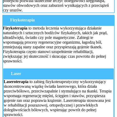
podejściu pozwala skutecznie leczyć dolegliwości kręgosłupa,
stawów obwodowych oraz zaburzeń wynikających z przeciążeń
czy urazów.
Fizykoterapia
Fizykoterapia
to metoda leczenia wykorzystująca działanie
naturalnych i sztucznych bodźców fizykalnych, takich jak prąd,
ultradźwięki, światło czy pole magnetyczne. Zabiegi te
wspomagają procesy regeneracyjne organizmu, łagodzą ból,
zmniejszają stany zapalne oraz przyspieszają gojenie tkanek.
Fizykoterapia często stanowi uzupełnienie rehabilitacji,
zwiększając jej skuteczność i skracając czas powrotu do pełnej
sprawności.
Laser
Laseroterapia
to zabieg fizykoterapeutyczny wykorzystujący
skoncentrowaną wiązkę światła laserowego, która działa
przeciwbólowo, przeciwzapalnie i stymulująco na tkanki. Terapia
wspomaga regenerację mięśni, ścięgien i stawów, przyspiesza
gojenie ran oraz poprawia krążenie. Laseroterapia stosowana jest
w rehabilitacji pourazowej, ortopedycznej i przewlekłych
dolegliwościach bólowych, wspierając powrót do pełnej
sprawności.