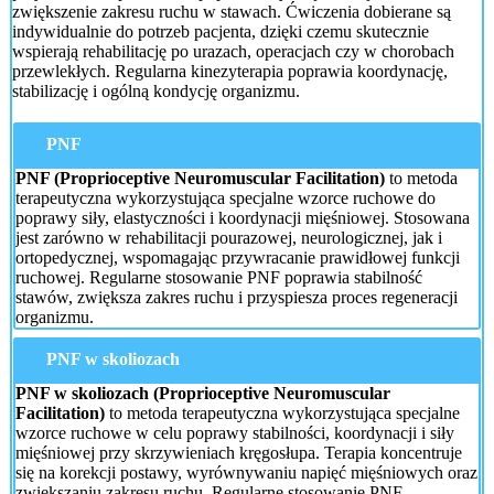
zwiększenie zakresu ruchu w stawach. Ćwiczenia dobierane są
indywidualnie do potrzeb pacjenta, dzięki czemu skutecznie
wspierają rehabilitację po urazach, operacjach czy w chorobach
przewlekłych. Regularna kinezyterapia poprawia koordynację,
stabilizację i ogólną kondycję organizmu.
PNF
PNF (Proprioceptive Neuromuscular Facilitation)
to metoda
terapeutyczna wykorzystująca specjalne wzorce ruchowe do
poprawy siły, elastyczności i koordynacji mięśniowej. Stosowana
jest zarówno w rehabilitacji pourazowej, neurologicznej, jak i
ortopedycznej, wspomagając przywracanie prawidłowej funkcji
ruchowej. Regularne stosowanie PNF poprawia stabilność
stawów, zwiększa zakres ruchu i przyspiesza proces regeneracji
organizmu.
PNF w skoliozach
PNF w skoliozach (Proprioceptive Neuromuscular
Facilitation)
to metoda terapeutyczna wykorzystująca specjalne
wzorce ruchowe w celu poprawy stabilności, koordynacji i siły
mięśniowej przy skrzywieniach kręgosłupa. Terapia koncentruje
się na korekcji postawy, wyrównywaniu napięć mięśniowych oraz
zwiększaniu zakresu ruchu. Regularne stosowanie PNF