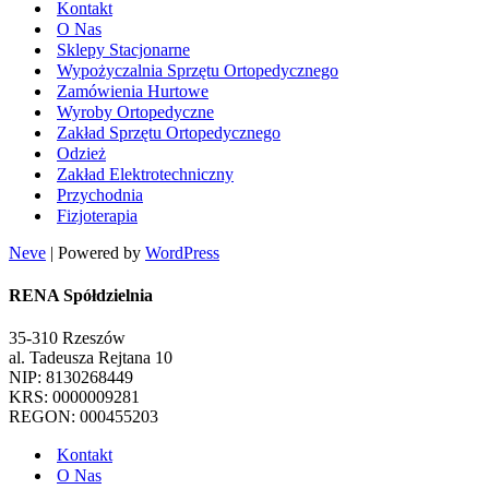
Kontakt
O Nas
Sklepy Stacjonarne
Wypożyczalnia Sprzętu Ortopedycznego
Zamówienia Hurtowe
Wyroby Ortopedyczne
Zakład Sprzętu Ortopedycznego
Odzież
Zakład Elektrotechniczny
Przychodnia
Fizjoterapia
Neve
| Powered by
WordPress
RENA Spółdzielnia
35-310 Rzeszów
al. Tadeusza Rejtana 10
NIP: 8130268449
KRS: 0000009281
REGON: 000455203
Kontakt
O Nas