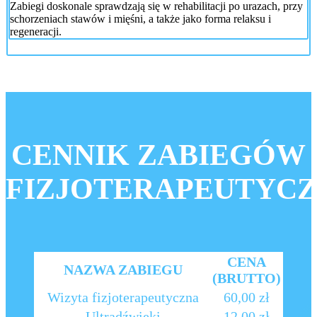
Zabiegi doskonale sprawdzają się w rehabilitacji po urazach, przy
schorzeniach stawów i mięśni, a także jako forma relaksu i
regeneracji.
CENNIK ZABIEGÓW
FIZJOTERAPEUTYC
CENA
NAZWA ZABIEGU
(BRUTTO)
Wizyta fizjoterapeutyczna
60,00 zł
Ultradźwięki
12,00 zł