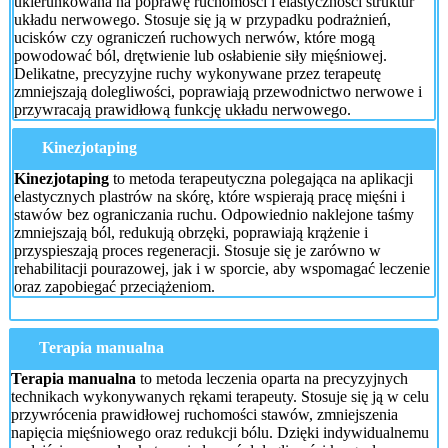
ukierunkowana na poprawę ruchomości i elastyczności struktur
układu nerwowego. Stosuje się ją w przypadku podrażnień,
ucisków czy ograniczeń ruchowych nerwów, które mogą
powodować ból, drętwienie lub osłabienie siły mięśniowej.
Delikatne, precyzyjne ruchy wykonywane przez terapeutę
zmniejszają dolegliwości, poprawiają przewodnictwo nerwowe i
przywracają prawidłową funkcję układu nerwowego.
Kinezjotaping
Kinezjotaping
to metoda terapeutyczna polegająca na aplikacji
elastycznych plastrów na skórę, które wspierają pracę mięśni i
stawów bez ograniczania ruchu. Odpowiednio naklejone taśmy
zmniejszają ból, redukują obrzęki, poprawiają krążenie i
przyspieszają proces regeneracji. Stosuje się je zarówno w
rehabilitacji pourazowej, jak i w sporcie, aby wspomagać leczenie
oraz zapobiegać przeciążeniom.
Terapia manualna
Terapia manualna
to metoda leczenia oparta na precyzyjnych
technikach wykonywanych rękami terapeuty. Stosuje się ją w celu
przywrócenia prawidłowej ruchomości stawów, zmniejszenia
napięcia mięśniowego oraz redukcji bólu. Dzięki indywidualnemu