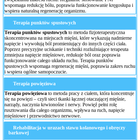
wspomaga redukcję bólu, poprawia funkcjonowanie kręgosłupa i
wspiera naturalną regenerację organizmu.
Terapia punktów spustowych
Terapia punktów spustowych
to metoda fizjoterapeutyczna
skoncentrowana na miejscach mięśni, które wykazują nadmierne
napięcie i wywołują ból promieniujący do innych części ciała.
Poprzez precyzyjne uciskanie i techniki rozluźniające terapeuta
zmniejsza napięcie mięśniowe, redukuje ból oraz poprawia
funkcjonowanie całego układu ruchu. Terapia punktów
spustowych wspomaga regenerację mięśni, poprawia zakres ruchu
i wspiera ogólne samopoczucie.
Terapia powięziowa
Terapia powięziowa
to metoda pracy z ciałem, która koncentruje
się na powięzi – czyli sieci tkanki łącznej otaczającej mięśnie,
narządy, naczynia krwionośne i nerwy. Powięź pełni rolę
rusztowania dla całego organizmu, wpływa na ruch, napięcie
mięśniowe i przewodnictwo nerwowe.
Rehabilitacja w urazach stawu kolanowego i obręczy
barkowej