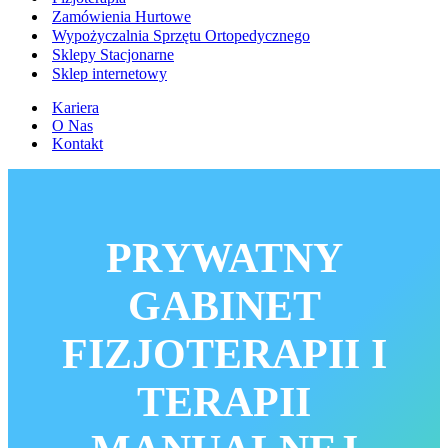
Zamówienia Hurtowe
Wypożyczalnia Sprzętu Ortopedycznego
Sklepy Stacjonarne
Sklep internetowy
Kariera
O Nas
Kontakt
PRYWATNY
GABINET
FIZJOTERAPII I
TERAPII