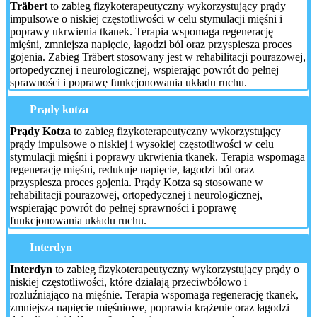
Träbert
to zabieg fizykoterapeutyczny wykorzystujący prądy
impulsowe o niskiej częstotliwości w celu stymulacji mięśni i
poprawy ukrwienia tkanek. Terapia wspomaga regenerację
mięśni, zmniejsza napięcie, łagodzi ból oraz przyspiesza proces
gojenia. Zabieg Träbert stosowany jest w rehabilitacji pourazowej,
ortopedycznej i neurologicznej, wspierając powrót do pełnej
sprawności i poprawę funkcjonowania układu ruchu.
Prądy kotza
Prądy Kotza
to zabieg fizykoterapeutyczny wykorzystujący
prądy impulsowe o niskiej i wysokiej częstotliwości w celu
stymulacji mięśni i poprawy ukrwienia tkanek. Terapia wspomaga
regenerację mięśni, redukuje napięcie, łagodzi ból oraz
przyspiesza proces gojenia. Prądy Kotza są stosowane w
rehabilitacji pourazowej, ortopedycznej i neurologicznej,
wspierając powrót do pełnej sprawności i poprawę
funkcjonowania układu ruchu.
Interdyn
Interdyn
to zabieg fizykoterapeutyczny wykorzystujący prądy o
niskiej częstotliwości, które działają przeciwbólowo i
rozluźniająco na mięśnie. Terapia wspomaga regenerację tkanek,
zmniejsza napięcie mięśniowe, poprawia krążenie oraz łagodzi