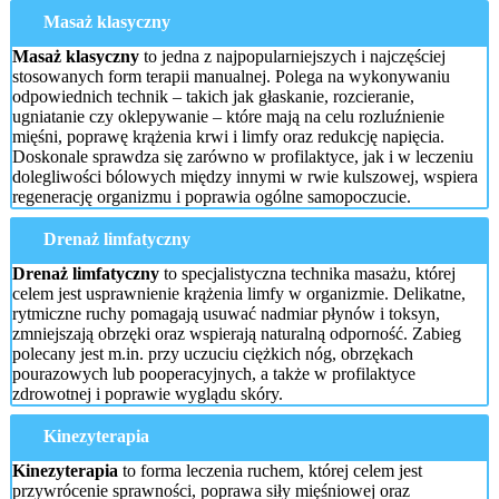
Masaż klasyczny
Masaż klasyczny
to jedna z najpopularniejszych i najczęściej
stosowanych form terapii manualnej. Polega na wykonywaniu
odpowiednich technik – takich jak głaskanie, rozcieranie,
ugniatanie czy oklepywanie – które mają na celu rozluźnienie
mięśni, poprawę krążenia krwi i limfy oraz redukcję napięcia.
Doskonale sprawdza się zarówno w profilaktyce, jak i w leczeniu
dolegliwości bólowych między innymi w rwie kulszowej, wspiera
regenerację organizmu i poprawia ogólne samopoczucie.
Drenaż limfatyczny
Drenaż limfatyczny
to specjalistyczna technika masażu, której
celem jest usprawnienie krążenia limfy w organizmie. Delikatne,
rytmiczne ruchy pomagają usuwać nadmiar płynów i toksyn,
zmniejszają obrzęki oraz wspierają naturalną odporność. Zabieg
polecany jest m.in. przy uczuciu ciężkich nóg, obrzękach
pourazowych lub pooperacyjnych, a także w profilaktyce
zdrowotnej i poprawie wyglądu skóry.
Kinezyterapia
Kinezyterapia
to forma leczenia ruchem, której celem jest
przywrócenie sprawności, poprawa siły mięśniowej oraz