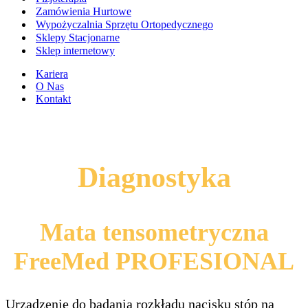
Zamówienia Hurtowe
Wypożyczalnia Sprzętu Ortopedycznego
Sklepy Stacjonarne
Sklep internetowy
Kariera
O Nas
Kontakt
Diagnostyka
Mata tensometryczna
FreeMed PROFESIONAL
Urządzenie do badania rozkładu nacisku stóp na