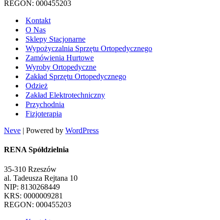
REGON: 000455203
Kontakt
O Nas
Sklepy Stacjonarne
Wypożyczalnia Sprzętu Ortopedycznego
Zamówienia Hurtowe
Wyroby Ortopedyczne
Zakład Sprzętu Ortopedycznego
Odzież
Zakład Elektrotechniczny
Przychodnia
Fizjoterapia
Neve
| Powered by
WordPress
RENA Spółdzielnia
35-310 Rzeszów
al. Tadeusza Rejtana 10
NIP: 8130268449
KRS: 0000009281
REGON: 000455203