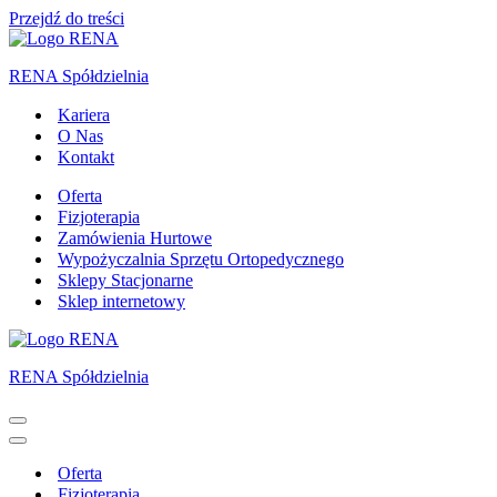
Przejdź do treści
RENA Spółdzielnia
Kariera
O Nas
Kontakt
Oferta
Fizjoterapia
Zamówienia Hurtowe
Wypożyczalnia Sprzętu Ortopedycznego
Sklepy Stacjonarne
Sklep internetowy
RENA Spółdzielnia
Menu
nawigacji
Menu
nawigacji
Oferta
Fizjoterapia